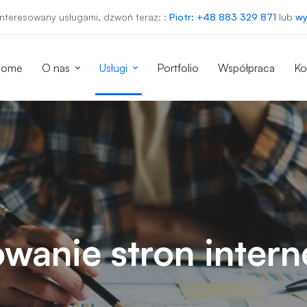
ainteresowany usługami, dzwoń teraz: :
Piotr: +48 883 329 871
lub
wy
Home
O nas
Usługi
Portfolio
Współpraca
Ko
owanie stron inter