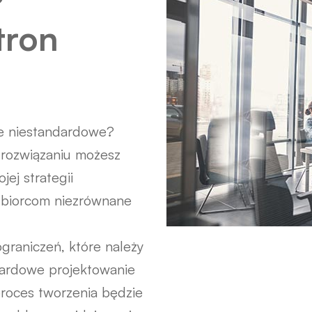
tron
ie niestandardowe?
 rozwiązaniu możesz
ej strategii
dbiorcom niezrównane
ograniczeń, które należy
dardowe projektowanie
proces tworzenia będzie