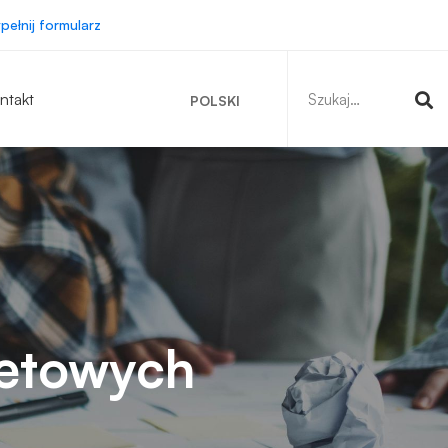
pełnij formularz
Szukaj:
ntakt
POLSKI
netowych