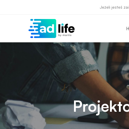
Jeżeli jesteś z
Projektowanie
stron
internetowych
Projekt