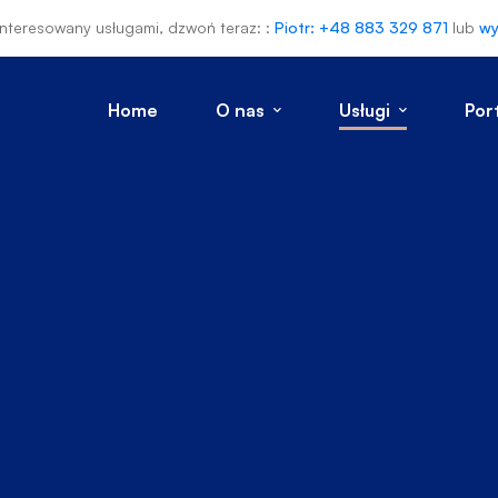
ainteresowany usługami, dzwoń teraz: :
Piotr: +48 883 329 871
lub
wy
Home
O nas
Usługi
Por