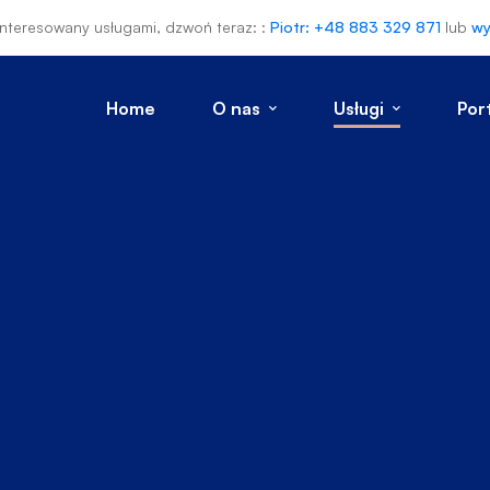
ainteresowany usługami, dzwoń teraz: :
Piotr: +48 883 329 871
lub
wy
Home
O nas
Usługi
Por