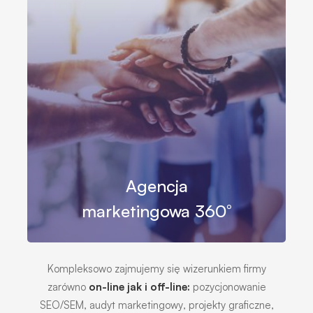
Agencja
marketingowa 360°
Kompleksowo zajmujemy się wizerunkiem firmy
zarówno
on-line jak i off-line:
pozycjonowanie
SEO/SEM‚ audyt marketingowy‚ projekty graficzne,